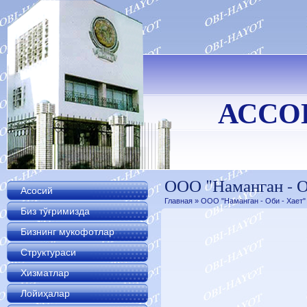
АССО
ООО "Наманган - О
Асосий
Главная
» ООО "Наманган - Оби - Хает"
Биз тўғримизда
Бизнинг мукофотлар
Структураси
Хизматлар
Лойиҳалар