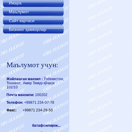
Ижара
Маълумот
Сайт картаси
Бизнинг ҳамкорлар
Маълумот учун:
Жойлашган манзил :
Ўзбекистон,
Тошкент, Амир Тимур кўчаси
102/10
Почта манзили:
100202
Телефон:
+99871 234-07-78
Факс:
+99871 234-29-50
батафсилирок...