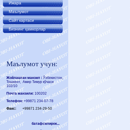
Ижара
Маълумот
Сайт картаси
Бизнинг ҳамкорлар
Маълумот учун:
Жойлашган манзил :
Ўзбекистон,
Тошкент, Амир Тимур кўчаси
102/10
Почта манзили:
100202
Телефон:
+99871 234-07-78
Факс:
+99871 234-29-50
батафсилирок...