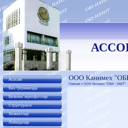
АССО
ООО Канимех "ОБ
Асосий
Главная
» ООО Канимех "ОБИ - ХАЕТ"
Биз тўғримизда
Бизнинг мукофотлар
Структураси
Хизматлар
Лойиҳалар