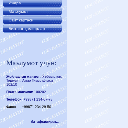
Ижара
Маълумот
Сайт картаси
Бизнинг ҳамкорлар
Маълумот учун:
Жойлашган манзил :
Ўзбекистон,
Тошкент, Амир Тимур кўчаси
102/10
Почта манзили:
100202
Телефон:
+99871 234-07-78
Факс:
+99871 234-29-50
батафсилирок...