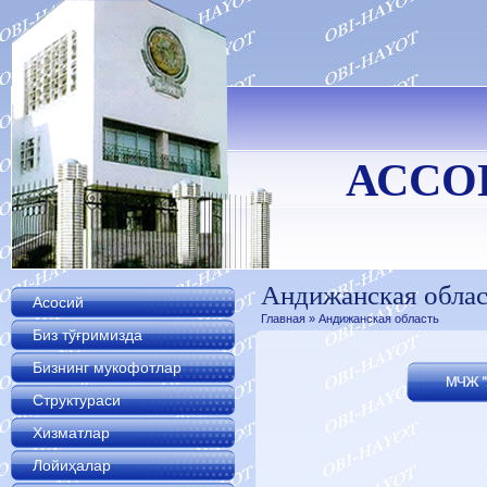
АССО
Андижанская облас
Асосий
Главная
» Андижанская область
Биз тўғримизда
Бизнинг мукофотлар
Структураси
Хизматлар
Лойиҳалар